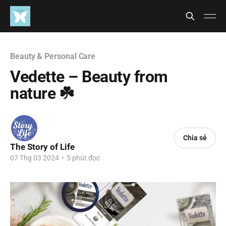
Beauty & Personal Care
Vedette – Beauty from
nature ☘️
Chia sẻ
The Story of Life
07 Thg 03 2024
•
5 phút đọc