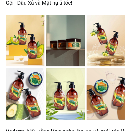
Gội - Dầu Xả và Mặt nạ ủ tóc!