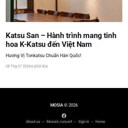
Katsu San – Hành trình mang tinh
hoa K-Katsu đến Việt Nam
Hương Vị Tonkatsu Chuẩn Hàn Quốc!
28 Thg 07 2026
6 phút đọc
MOSIA
© 2026
About us
Mosia's concert
Sign in
Home