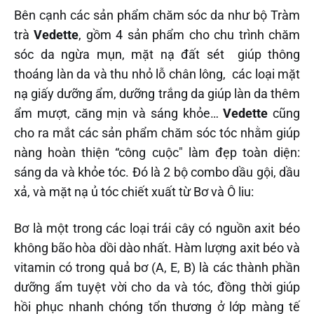
Bên cạnh các sản phẩm chăm sóc da như bộ Tràm
trà
Vedette
, gồm 4 sản phẩm cho chu trình chăm
sóc da ngừa mụn, mặt nạ đất sét giúp thông
thoáng làn da và thu nhỏ lỗ chân lông, các loại mặt
nạ giấy dưỡng ẩm, dưỡng trắng da giúp làn da thêm
ẩm mượt, căng mịn và sáng khỏe…
Vedette
cũng
cho ra mắt các sản phẩm chăm sóc tóc nhằm giúp
nàng hoàn thiện “công cuộc" làm đẹp toàn diện:
sáng da và khỏe tóc. Đó là 2 bộ combo dầu gội, dầu
xả, và mặt nạ ủ tóc chiết xuất từ Bơ và Ô liu:
Bơ là một trong các loại trái cây có nguồn axit béo
không bão hòa dồi dào nhất. Hàm lượng axit béo và
vitamin có trong quả bơ (A, E, B) là các thành phần
dưỡng ẩm tuyệt vời cho da và tóc, đồng thời giúp
hồi phục nhanh chóng tổn thương ở lớp màng tế