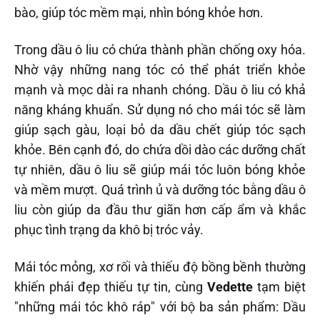
bào, giúp tóc mềm mại, nhìn bóng khỏe hơn.
Trong dầu ô liu có chứa thành phần chống oxy hóa.
Nhờ vậy những nang tóc có thể phát triển khỏe
mạnh và mọc dài ra nhanh chóng. Dầu ô liu có khả
năng kháng khuẩn. Sử dụng nó cho mái tóc sẽ làm
giúp sạch gàu, loại bỏ da dầu chết giúp tóc sạch
khỏe. Bên cạnh đó, do chứa dồi dào các dưỡng chất
tự nhiên, dầu ô liu sẽ giúp mái tóc luôn bóng khỏe
và mềm mượt. Quá trình ủ và dưỡng tóc bằng dầu ô
liu còn giúp da đầu thư giãn hơn cấp ẩm và khắc
phục tình trạng da khô bị tróc vảy.
Mái tóc mỏng, xơ rối và thiếu độ bồng bềnh thường
khiến phái đẹp thiếu tự tin, cùng
Vedette
tạm biệt
"những mái tóc khô ráp" với bộ ba sản phẩm: Dầu