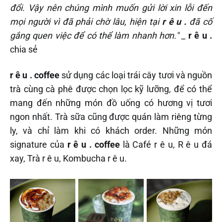
đổi. Vậy nên chúng mình muốn gửi lời xin lỗi đến
mọi người vì đã phải chờ lâu, hiện tại
r ê
u .
đã cố
gắng quen việc để có thể làm nhanh hơn." _
r ê u .
chia sẻ
r ê u . coffee
sử dụng các loại trái cây tươi và nguồn
trà cùng cà phê được chọn lọc kỹ lưỡng, để có thể
mang đến những món đồ uống có hương vị tươi
ngon nhất. Trà sữa cũng được quán làm riêng từng
ly, và chỉ làm khi có khách order. Những món
signature của
r ê u . coffee
là Café r ê u, R ê u đá
xay, Trà r ê u, Kombucha r ê u.‌‌