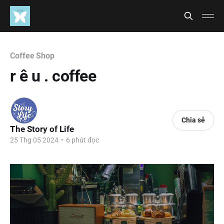
Coffee Shop
r ê u . coffee
Chia sẻ
The Story of Life
25 Thg 05 2024
•
6 phút đọc