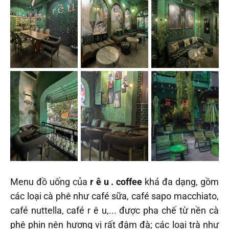
Menu đồ uống của
r ê u . coffee
khá đa dạng, gồm
các loại cà phê như café sữa, café sapo macchiato,
café nuttella, café r ê u,... được pha chế từ nền cà
phê phin nên hương vị rất đậm đà; các loại trà như