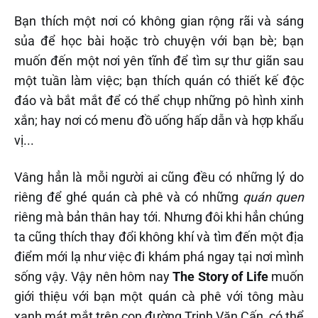
Bạn thích một nơi có không gian rộng rãi và sáng
sủa để học bài hoặc trò chuyện với bạn bè; bạn
muốn đến một nơi yên tĩnh để tìm sự thư giãn sau
một tuần làm việc; bạn thích quán có thiết kế độc
đáo và bắt mắt để có thể chụp những pô hình xinh
xắn; hay nơi có menu đồ uống hấp dẫn và hợp khẩu
vị...
Vâng hẳn là mỗi người ai cũng đều có những lý do
riêng để ghé quán cà phê và có những
quán
quen
riêng mà bản thân hay tới. Nhưng đôi khi hẳn chúng
ta cũng thích thay đổi không khí và tìm đến một địa
điểm mới lạ như việc đi khám phá ngay tại nơi mình
sống vậy. Vậy nên hôm nay
The Story of Life
muốn
giới thiệu với bạn một quán cà phê với tông màu
xanh mát mắt trên con đường Trịnh Văn Cấn, có thể