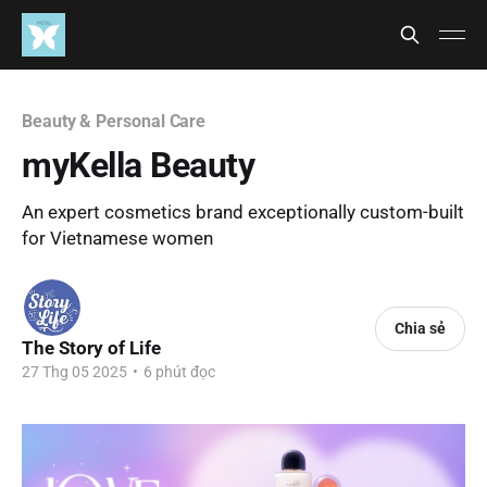
Beauty & Personal Care
myKella Beauty
An expert cosmetics brand exceptionally custom-built
for Vietnamese women
Chia sẻ
The Story of Life
27 Thg 05 2025
•
6 phút đọc