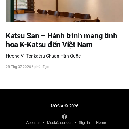
Katsu San – Hành trình mang tinh
hoa K-Katsu đến Việt Nam
Hương Vị Tonkatsu Chuẩn Hàn Quốc!
28 Thg 07 2026
6 phút đọc
MOSIA
© 2026
About us
Mosia's concert
Sign in
Home