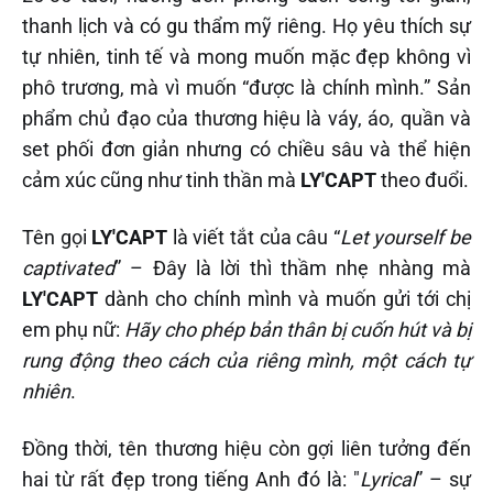
thanh lịch và có gu thẩm mỹ riêng. Họ yêu thích sự
tự nhiên, tinh tế và mong muốn mặc đẹp không vì
phô trương, mà vì muốn “được là chính mình.” Sản
phẩm chủ đạo của thương hiệu là váy, áo, quần và
set phối đơn giản nhưng có chiều sâu và thể hiện
cảm xúc cũng như tinh thần mà
LY'CAPT
theo đuổi.
Tên gọi
LY'CAPT
là viết tắt của câu “
Let yourself be
captivated
” – Đây là lời thì thầm nhẹ nhàng mà
LY'CAPT
dành cho chính mình và muốn gửi tới chị
em phụ nữ:
Hãy cho phép bản thân bị cuốn hút và bị
rung động theo cách của riêng mình, một cách tự
nhiên
.
Đồng thời, tên thương hiệu còn gợi liên tưởng đến
hai từ rất đẹp trong tiếng Anh đó là: "
Lyrical
” – sự