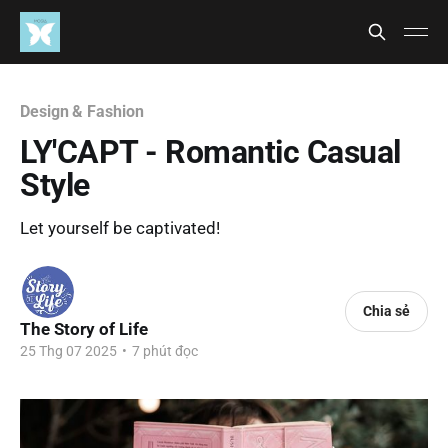
Design & Fashion
LY'CAPT - Romantic Casual
Style
Let yourself be captivated!
Chia sẻ
The Story of Life
25 Thg 07 2025
•
7 phút đọc