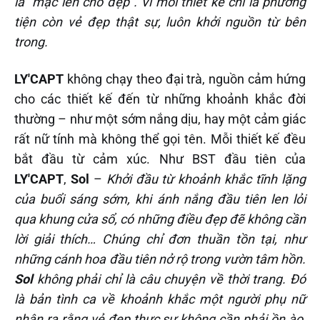
là “mặc lên cho đẹp”. Vì mỗi thiết kế chỉ là phương
tiện còn vẻ đẹp thật sự, luôn khởi nguồn từ bên
trong.
LY'CAPT
không chạy theo đại trà, nguồn cảm hứng
cho các thiết kế đến từ những khoảnh khắc đời
thường – như một sớm nắng dịu, hay một cảm giác
rất nữ tính mà không thể gọi tên. Mỗi thiết kế đều
bắt đầu từ cảm xúc. Như BST đầu tiên của
LY'CAPT
,
Sol
–
Khởi đầu từ khoảnh khắc tĩnh lặng
của buổi sáng sớm, khi ánh nắng đầu tiên len lỏi
qua khung cửa sổ, có những điều đẹp đẽ không cần
lời giải thích… Chúng chỉ đơn thuần tồn tại, như
những cánh hoa đầu tiên nở rộ trong vườn tâm hồn.
Sol
không phải chỉ là câu chuyện về thời trang. Đó
là bản tình ca về khoảnh khắc một người phụ nữ
nhận ra rằng vẻ đẹp thực sự không cần phải ồn ào,