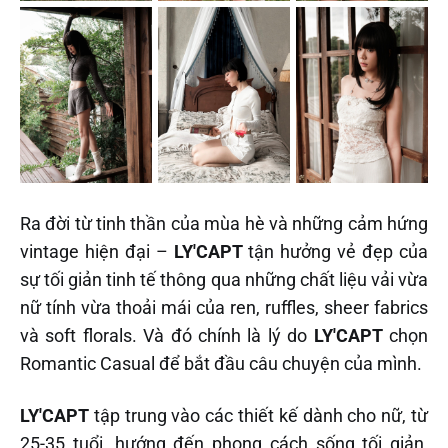
Ra đời từ tinh thần của mùa hè và những cảm hứng
vintage hiện đại –
LY'CAPT
tận hưởng vẻ đẹp của
sự tối giản tinh tế thông qua những chất liệu vải vừa
nữ tính vừa thoải mái của ren, ruffles, sheer fabrics
và soft florals. Và đó chính là lý do
LY'CAPT
chọn
Romantic Casual để bắt đầu câu chuyện của mình.
LY'CAPT
tập trung vào các thiết kế dành cho nữ, từ
25-35 tuổi, hướng đến phong cách sống tối giản,