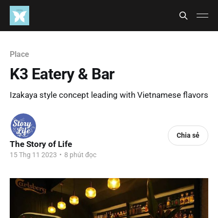
Place
K3 Eatery & Bar
Izakaya style concept leading with Vietnamese flavors
Chia sẻ
The Story of Life
15 Thg 11 2023
•
8 phút đọc