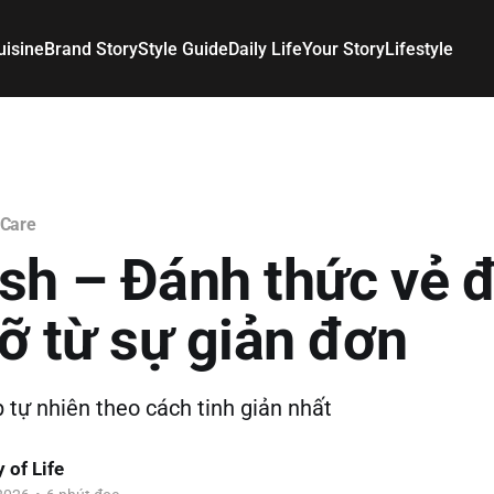
uisine
Brand Story
Style Guide
Daily Life
Your Story
Lifestyle
 Care
sh – Đánh thức vẻ 
rỡ từ sự giản đơn
 tự nhiên theo cách tinh giản nhất
 of Life