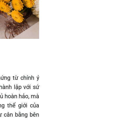
hứng từ chính ý
ành lập với sứ
hủ hoàn hảo, mà
ng thế giới của
sự cân bằng bên