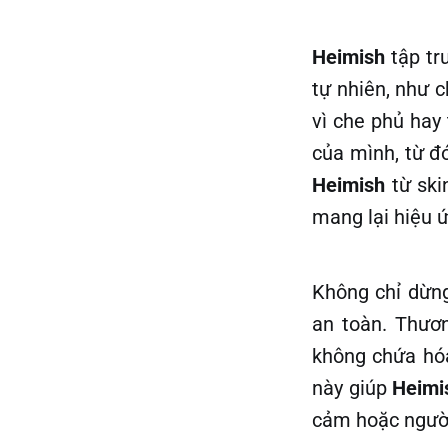
Heimish
tập tr
tự nhiên, như 
vì che phủ hay
của mình, từ đ
Heimish
từ ski
mang lại hiệu ứ
Không chỉ dừng
an toàn. Thươn
không chứa hóa
này giúp
Heimi
cảm hoặc người