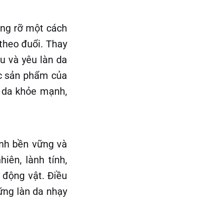
ạng rỡ một cách
theo đuổi. Thay
u và yêu làn da
ác sản phẩm của
 da khỏe mạnh,
ính bền vững và
iên, lành tính,
 động vật. Điều
hững làn da nhạy