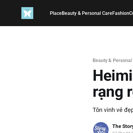
Place
Beauty & Personal Care
Fashion
C
Beauty & Personal
Heimi
rạng 
Tôn vinh vẻ đẹp
The Story