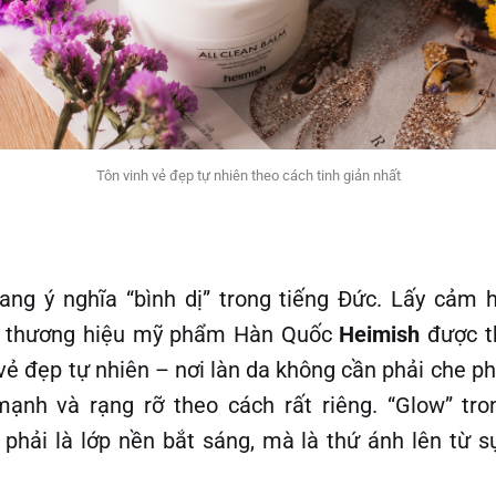
Tôn vinh vẻ đẹp tự nhiên theo cách tinh giản nhất
ang ý nghĩa “bình dị” trong tiếng Đức. Lấy cảm 
ị”, thương hiệu mỹ phẩm Hàn Quốc
Heimish
được th
vẻ đẹp tự nhiên – nơi làn da không cần phải che p
ạnh và rạng rỡ theo cách rất riêng. “Glow” tro
phải là lớp nền bắt sáng, mà là thứ ánh lên từ 