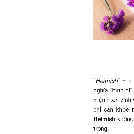
“
Heimish
” – m
nghĩa “bình d
mệnh tôn vinh 
chỉ cần khỏe m
Heimish
không 
trong.