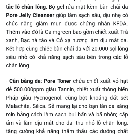
tắc lỗ chân lông
: Bộ gel rửa mặt kèm bàn chải da
Pore Jelly Cleanser
giúp làm sạch sâu, dịu nhẹ có
chức năng giảm mụn được chứng nhận KFDA.
Thêm vào đó là Calmgreen bao gồm chiết xuất Trà
xanh, Bạc hà táo và Cỏ xạ hương làm dịu mát da.
Kết hợp cùng chiếc bàn chải da với 20.000 sợi lông
siêu nhỏ có khả năng sạch sâu bên trong các lỗ
chân lông.
-
Cân bằng da
:
Pore Toner
chứa chiết xuất vỏ hạt
dẻ 500.000ppm giàu Tannin, chiết xuất thông biển
Pháp giàu Pycnogenol, cùng bột khoáng đất sét
Malachite, Silica. Sẽ mang lại cho bạn làn da sáng
mịn bằng cách làm sạch bụi bẩn và bã nhờn; cấp
ẩm và làm dịu mát cho da; thu nhỏ lỗ chân lông;
tăng cường khả năng thẩm thấu các dưỡng chất