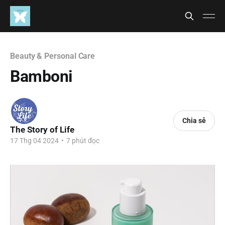
Beauty & Personal Care
Bamboni
Chia sẻ
The Story of Life
17 Thg 04 2024
•
7 phút đọc