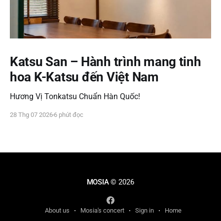
Katsu San – Hành trình mang tinh
hoa K-Katsu đến Việt Nam
Hương Vị Tonkatsu Chuẩn Hàn Quốc!
28 Thg 07 2026
6 phút đọc
MOSIA
© 2026
About us
Mosia's concert
Sign in
Home