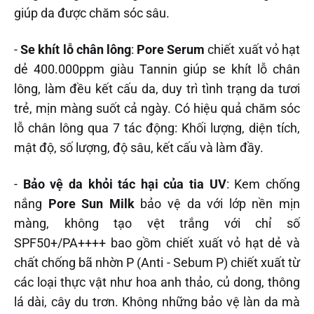
giúp da được chăm sóc sâu.
-
Se khít lỗ chân lông
:
Pore Serum
chiết xuất vỏ hạt
dẻ 400.000ppm giàu Tannin giúp se khít lỗ chân
lông, làm đều kết cấu da, duy trì tình trạng da tươi
trẻ, mịn màng suốt cả ngày. Có hiệu quả chăm sóc
lỗ chân lông qua 7 tác động: Khối lượng, diện tích,
mật độ, số lượng, độ sâu, kết cấu và làm đầy.‌‌
-
Bảo vệ da khỏi tác hại của tia UV
: Kem chống
nắng
Pore Sun Milk
bảo vệ da với lớp nền mịn
màng, không tạo vệt trắng với chỉ số
SPF50+/PA++++ bao gồm chiết xuất vỏ hạt dẻ và
chất chống bã nhờn P (Anti - Sebum P) chiết xuất từ
các loại thực vật như hoa anh thảo, củ dong, thông
lá dài, cây du trơn. Không những bảo vệ làn da mà